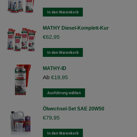
In den Warenkorb
MATHY Diesel-Komplett-Kur
€
62,95
In den Warenkorb
MATHY-ID
Ab
€
18,95
Dieses
Ausführung wählen
Produkt
weist
Ölwechsel-Set SAE 20W50
mehrere
€
79,95
Varianten
auf.
Die
In den Warenkorb