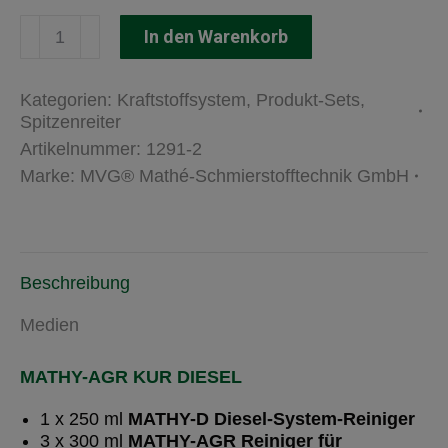
MATHY-
In den Warenkorb
AGR
Kur
Menge
Kategorien:
Kraftstoffsystem
,
Produkt-Sets
,
Spitzenreiter
Artikelnummer:
1291-2
Marke:
MVG® Mathé-Schmierstofftechnik GmbH
Beschreibung
Medien
MATHY-AGR KUR DIESEL
1 x 250 ml
MATHY-D Diesel-System-Reiniger
3 x 300 ml
MATHY-AGR Reiniger für