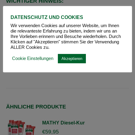
WICHTIGER HINWEIS:
Bereits vollständig verkokte
DATENSCHUTZ UND COOKIES
Abgasrückführungsventile (AGR) können mit
Wir verwenden Cookies auf unserer Website, um Ihnen
MATHY-AGR
nicht mehr gereinigt werden. Sollte
die relevanteste Erfahrung zu bieten, indem wir uns an
bereits die Motorkontrollleuchte teilweise oder
Ihre Vorlieben erinnern und Besuche wiederholen. Durch
auch dauerhaft leuchten (gelb), kann auch hier
Klicken auf "Akzeptieren" stimmen Sie der Verwendung
MATHY-AGR
nicht helfen. In diesen Fällen muss
ALLER Cookies zu.
das AGR-Ventil ausgebaut oder manuell gereinigt
Cookie Einstellungen
Akzeptieren
werden. Wir empfehlen
MATHY-AGR
vorbeugend
anzuwenden!
ÄHNLICHE PRODUKTE
MATHY Diesel-Kur
€
59,95