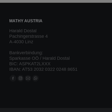
MATHY AUSTRIA
Harald Dostal
Pachingerstrasse 4
A-4030 Linz
Bankverbindung:
Sparkasse OÖ / Harald Dostal
BIC: ASPKAT2LXXX
IBAN: AT53 2032 0322 0248 8651
Finden Sie uns auf:
Facebook
Instagram
Mail
Whatsapp
Seite
Seite
Seite
Seite
öffnet
öffnet
öffnet
öffnet
in
in
in
in
neuem
neuem
neuem
neuem