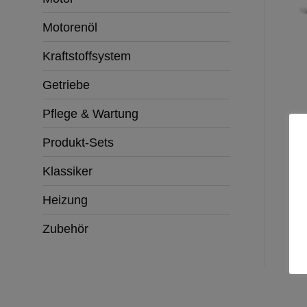
Motorenöl
Kraftstoffsystem
Getriebe
Pflege & Wartung
Produkt-Sets
Klassiker
Heizung
Zubehör