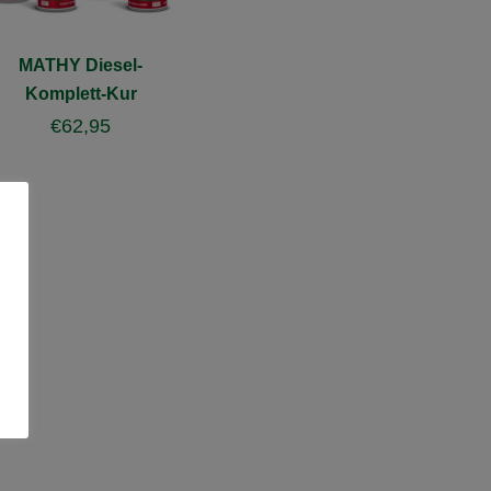
MATHY Diesel-
Komplett-Kur
€
62,95