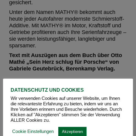
gesichert.
Unter dem Namen MATHY® bekommt auch
heute jeder Autofahrer modernste Schmierstoff-
Additive. Mit MATHY® im Motor, Kraftstoff und
Getriebe profitieren auch Ihre Serienfahrzeuge –
sie werden leistungsfähiger, langlebiger und
sparsamer.
Text mit Auszügen aus dem Buch über Otto
Mathé „Sein Herz schlug für Porsche“ von
Gabriele Geutebrück, Berenkamp Verlag.
DATENSCHUTZ UND COOKIES
Wir verwenden Cookies auf unserer Website, um Ihnen
die relevanteste Erfahrung zu bieten, indem wir uns an
Ihre Vorlieben erinnern und Besuche wiederholen. Durch
Klicken auf "Akzeptieren" stimmen Sie der Verwendung
ALLER Cookies zu.
Cookie Einstellungen
Akzeptieren