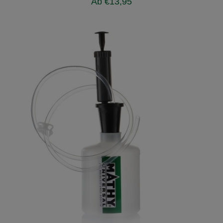
Ab
€
13,95