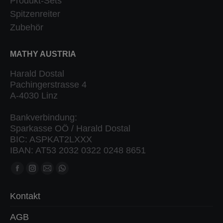
Produkt-Sets
Spitzenreiter
Zubehör
MATHY AUSTRIA
Harald Dostal
Pachingerstrasse 4
A-4030 Linz
Bankverbindung:
Sparkasse OÖ / Harald Dostal
BIC: ASPKAT2LXXX
IBAN: AT53 2032 0322 0248 8651
Finden Sie uns auf:
Facebook
Instagram
Mail
Whatsapp
Seite
Seite
Seite
Seite
Kontakt
öffnet
öffnet
öffnet
öffnet
in
in
in
in
AGB