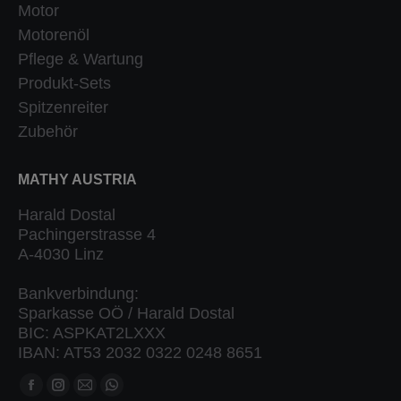
Motor
Motorenöl
Pflege & Wartung
Produkt-Sets
Spitzenreiter
Zubehör
MATHY AUSTRIA
Harald Dostal
Pachingerstrasse 4
A-4030 Linz
Bankverbindung:
Sparkasse OÖ / Harald Dostal
BIC: ASPKAT2LXXX
IBAN: AT53 2032 0322 0248 8651
Finden Sie uns auf:
Facebook
Instagram
Mail
Whatsapp