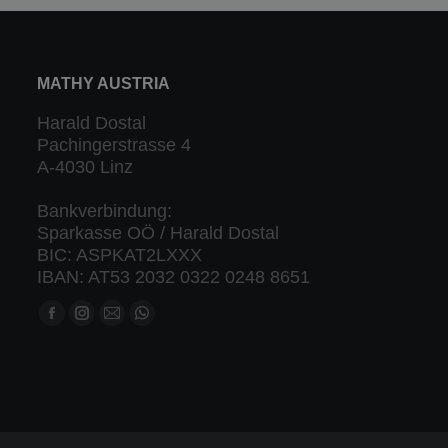
MATHY AUSTRIA
Harald Dostal
Pachingerstrasse 4
A-4030 Linz
Bankverbindung:
Sparkasse OÖ / Harald Dostal
BIC: ASPKAT2LXXX
IBAN: AT53 2032 0322 0248 8651
Finden Sie uns auf:
Facebook
Instagram
Mail
Whatsapp
Seite
Seite
Seite
Seite
öffnet
öffnet
öffnet
öffnet
in
in
in
in
neuem
neuem
neuem
neuem