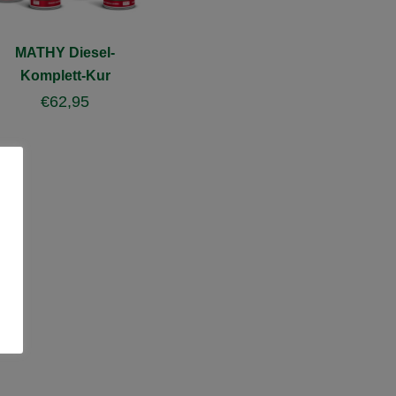
MATHY Diesel-
Komplett-Kur
€
62,95