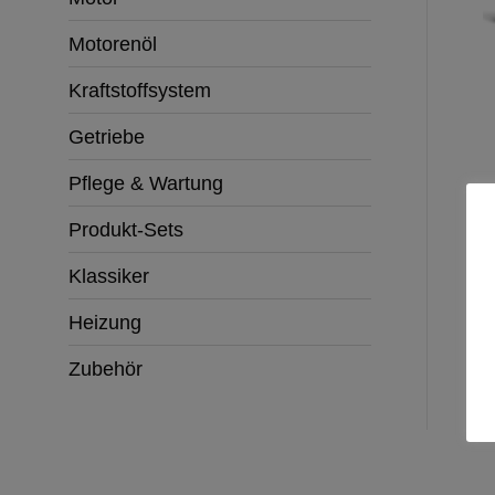
Motorenöl
Kraftstoffsystem
Getriebe
Pflege & Wartung
Produkt-Sets
Klassiker
Heizung
Zubehör