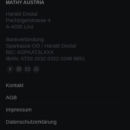
MATHY AUSTRIA
Harald Dostal
Pachingerstrasse 4
A-4030 Linz
Bankverbindung:
Sparkasse OÖ / Harald Dostal
BIC: ASPKAT2LXXX
IBAN: AT53 2032 0322 0248 8651
Finden Sie uns auf:
Facebook
Instagram
Mail
Whatsapp
Seite
Seite
Seite
Seite
Kontakt
öffnet
öffnet
öffnet
öffnet
in
in
in
in
AGB
neuem
neuem
neuem
neuem
Impressum
Fenster
Fenster
Fenster
Fenster
Datenschutzerklärung