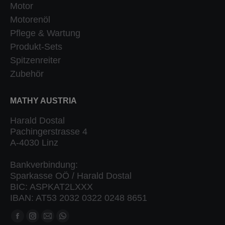
Motor
Motorenöl
Pflege & Wartung
Produkt-Sets
Spitzenreiter
Zubehör
MATHY AUSTRIA
Harald Dostal
Pachingerstrasse 4
A-4030 Linz
Bankverbindung:
Sparkasse OÖ / Harald Dostal
BIC: ASPKAT2LXXX
IBAN: AT53 2032 0322 0248 8651
Finden Sie uns auf:
Facebook
Instagram
Mail
Whatsapp