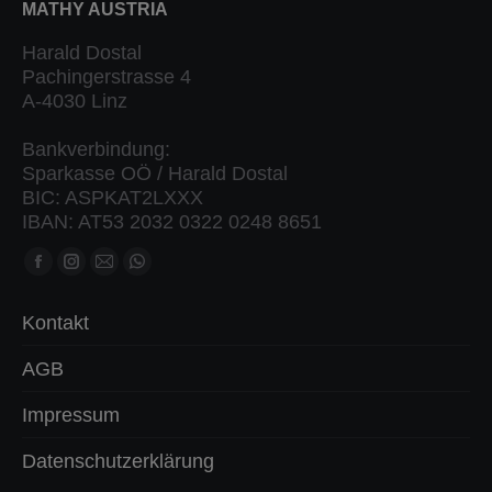
MATHY AUSTRIA
Harald Dostal
Pachingerstrasse 4
A-4030 Linz
Bankverbindung:
Sparkasse OÖ / Harald Dostal
BIC: ASPKAT2LXXX
IBAN: AT53 2032 0322 0248 8651
Finden Sie uns auf:
Facebook
Instagram
Mail
Whatsapp
Seite
Seite
Seite
Seite
Kontakt
öffnet
öffnet
öffnet
öffnet
in
in
in
in
AGB
neuem
neuem
neuem
neuem
Impressum
Fenster
Fenster
Fenster
Fenster
Datenschutzerklärung