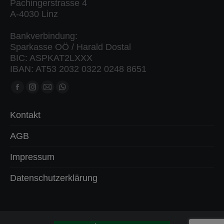
Pachingerstrasse 4
A-4030 Linz
Bankverbindung:
Sparkasse OÖ / Harald Dostal
BIC: ASPKAT2LXXX
IBAN: AT53 2032 0322 0248 8651
Finden Sie uns auf:
Facebook
Instagram
Mail
Whatsapp
Seite
Seite
Seite
Seite
Kontakt
öffnet
öffnet
öffnet
öffnet
in
in
in
in
AGB
neuem
neuem
neuem
neuem
Impressum
Fenster
Fenster
Fenster
Fenster
Datenschutzerklärung