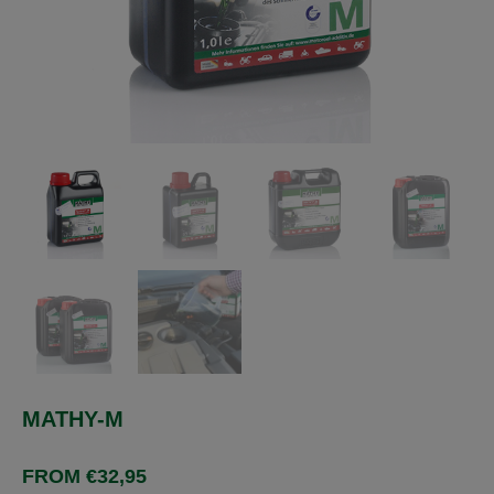
MATHY-M
FROM
€
32,95