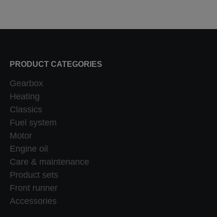
PRODUCT CATEGORIES
Gearbox
Heating
Classics
Fuel system
Motor
Engine oil
Care & maintenance
Product sets
Front runner
Accessories