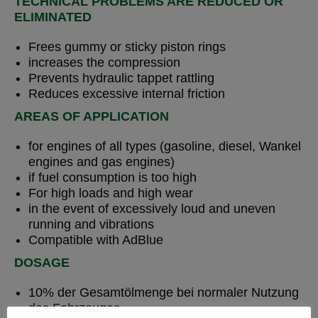
TECHNICAL PROBLEMS ARE REDUCED OR
ELIMINATED
Frees gummy or sticky piston rings
increases the compression
Prevents hydraulic tappet rattling
Reduces excessive internal friction
AREAS OF APPLICATION
for engines of all types (gasoline, diesel, Wankel
engines and gas engines)
if fuel consumption is too high
For high loads and high wear
in the event of excessively loud and uneven
running and vibrations
Compatible with AdBlue
DOSAGE
10% der Gesamtölmenge bei normaler Nutzung
des Fahrzeuges