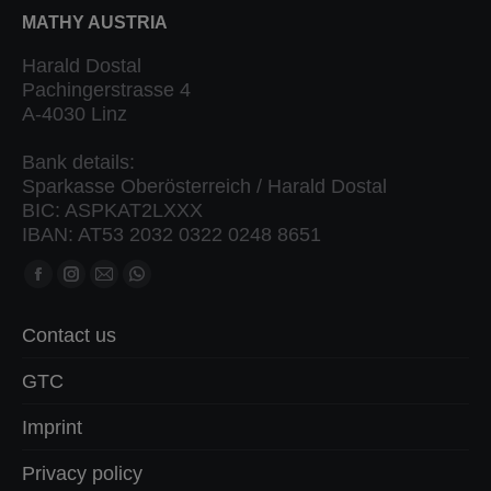
MATHY AUSTRIA
Harald Dostal
Pachingerstrasse 4
A-4030 Linz
Bank details:
Sparkasse Oberösterreich / Harald Dostal
BIC: ASPKAT2LXXX
IBAN: AT53 2032 0322 0248 8651
Find us on:
Facebook
Instagram
Mail
Whatsapp
page
page
page
page
Contact us
opens
opens
opens
opens
in
in
in
in
GTC
new
new
new
new
Imprint
window
window
window
window
Privacy policy