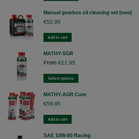
product
has
Manual gearbox oil cleaning set (new)
multiple
€
52,95
variants.
The
options
Add to cart
may
be
MATHY-SGR
chosen
From
€
21,95
on
the
product
This
Select options
page
product
has
MATHY-AGR Cure
multiple
€
59,95
variants.
The
options
Add to cart
may
be
SAE 10W-60 Racing
chosen