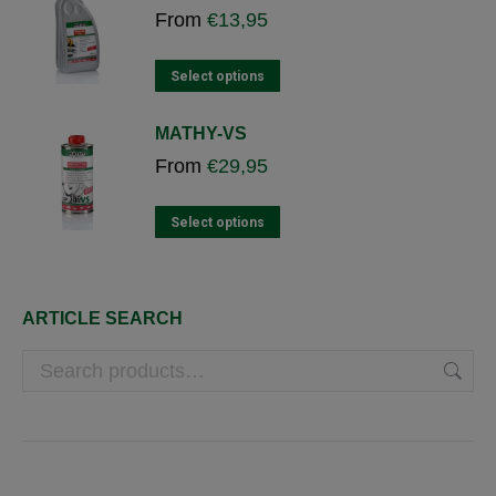
From
€
13,95
on
the
product
This
Select options
page
product
has
MATHY-VS
multiple
From
€
29,95
variants.
The
options
This
Select options
may
product
be
has
chosen
multiple
on
variants.
ARTICLE SEARCH
the
The
product
options
page
may
be
chosen
on
the