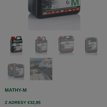
MATHY-M
Z ADRESY
€
32,95