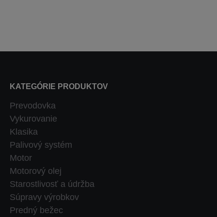
KATEGÓRIE PRODUKTOV
Prevodovka
Vykurovanie
Klasika
Palivový systém
Motor
Motorový olej
Starostlivosť a údržba
Súpravy výrobkov
Predný bežec