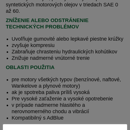
syntetických motorových olejov v triedach SAE 0
až 60.
ZNÍŽENIE ALEBO ODSTRÁNENIE
TECHNICKÝCH PROBLÉMOV
Uvoľňuje gumovité alebo lepkavé piestne krúžky
zvyšuje kompresiu
Zabraňuje chrasteniu hydraulických kohútikov
Znižuje nadmerné vnútorné trenie
OBLASTI POUŽITIA
pre motory všetkých typov (benzínové, naftové,
Wankelove a plynové motory)
ak je spotreba paliva príliš vysoká
Pre vysoké zaťaženie a vysoké opotrebenie
v prípade nadmerne hlasitého a
nerovnomerného chodu a vibrácií
Kompatibilný s AdBlue
DÁVKOVANIE