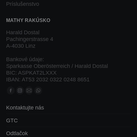
Príslušenstvo
MATHY RAKÚSKO
Harald Dostal
Pachingerstrasse 4
A-4030 Linz
Bankové údaje:
Sparkasse Oberösterreich / Harald Dostal
BIC: ASPKAT2LXXX
IBAN: AT53 2032 0322 0248 8651
Nájdete nás na:
Facebook
Instagram
Mail
Whatsapp
stránka
stránka
stránka
stránka
Kontaktujte nás
sa
sa
sa
sa
otvorí
otvorí
otvorí
otvorí
GTC
v
v
v
v
Odtlačok
novom
novom
novom
novom