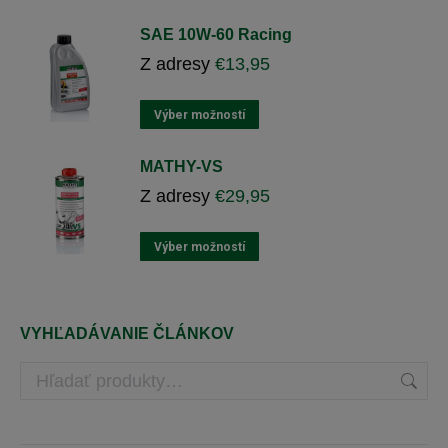
môžete
výrobok
vybrať
má
SAE 10W-60 Racing
na
viacero
Z adresy
€
13,95
stránke
variantov.
produktu
Varianty
si
Tento
Výber možností
môžete
výrobok
vybrať
má
MATHY-VS
na
viacero
Z adresy
€
29,95
stránke
variantov.
produktu
Varianty
si
Tento
Výber možností
môžete
výrobok
vybrať
má
na
viacero
stránke
variantov.
VYHĽADÁVANIE ČLÁNKOV
produktu
Varianty
si
môžete
vybrať
na