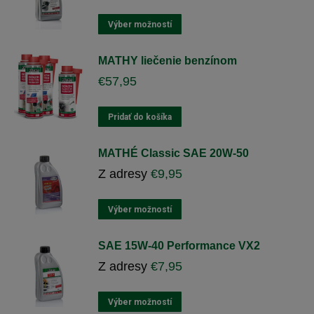
Tento
Výber možností
výrobok
má
MATHY liečenie benzínom
viacero
€
57,95
variantov.
Varianty
si
Pridať do košíka
môžete
vybrať
MATHÉ Classic SAE 20W-50
na
Z adresy
€
9,95
stránke
produktu
Tento
Výber možností
výrobok
má
SAE 15W-40 Performance VX2
viacero
Z adresy
€
7,95
variantov.
Varianty
si
Tento
Výber možností