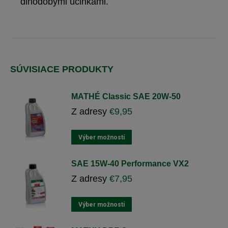
dlhodobými účinkami.
SÚVISIACE PRODUKTY
MATHÉ Classic SAE 20W-50
Z adresy
€
9,95
Tento
Výber možností
výrobok
má
SAE 15W-40 Performance VX2
viacero
Z adresy
€
7,95
variantov.
Varianty
si
Tento
Výber možností
môžete
výrobok
vybrať
má