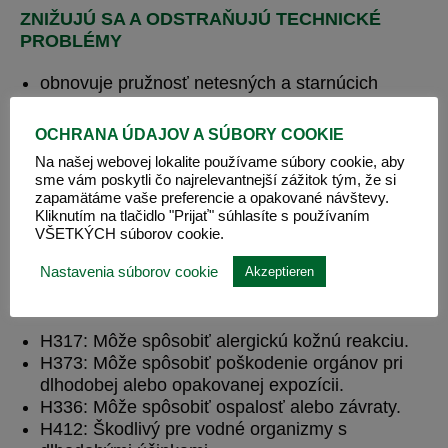
ZNIŽUJÚ SA A ODSTRAŇUJÚ TECHNICKÉ
PROBLÉMY
obnovuje pružnosť netesných a starnúcich
hriadeľových tesnení (olejových tesnení)
zastavuje miernu stratu oleja
OCHRANA ÚDAJOV A SÚBORY COOKIE
DÁVKOVANIE
Na našej webovej lokalite používame súbory cookie, aby
sme vám poskytli čo najrelevantnejší zážitok tým, že si
zapamätáme vaše preferencie a opakované návštevy.
DropStop používajte v pomere 1:16, t. j. 250 ml
Kliknutím na tlačidlo "Prijať" súhlasíte s používaním
DropStopu na 4 litre oleja. DropStop je miešateľný
VŠETKÝCH súborov cookie.
so všetkými motorovými a prevodovými olejmi. Nie
je použiteľný spolu s
MATHY-VS
.
Nastavenia súborov cookie
Akzeptieren
POZOR
H317: Môže spôsobiť alergickú kožnú reakciu.
H373: Môže spôsobiť poškodenie orgánov pri
dlhodobej alebo opakovanej expozícii.
H336: Môže spôsobiť ospalosť alebo závraty.
H412: Škodlivý pre vodné organizmy s