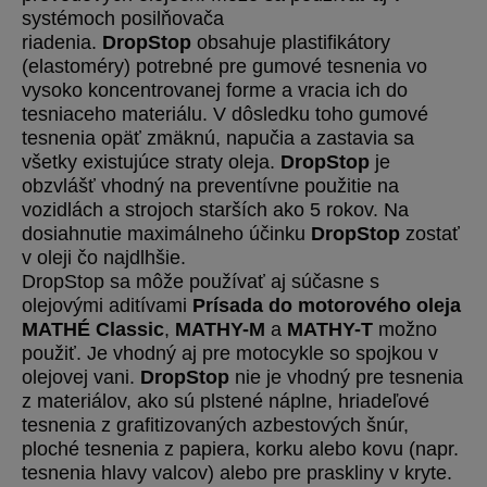
systémoch posilňovača
riadenia.
DropStop
obsahuje plastifikátory
(elastoméry) potrebné pre gumové tesnenia vo
vysoko koncentrovanej forme a vracia ich do
tesniaceho materiálu. V dôsledku toho gumové
tesnenia opäť zmäknú, napučia a zastavia sa
všetky existujúce straty oleja.
DropStop
je
obzvlášť vhodný na preventívne použitie na
vozidlách a strojoch starších ako 5 rokov. Na
dosiahnutie maximálneho účinku
DropStop
zostať
v oleji čo najdlhšie.
DropStop sa môže používať aj súčasne s
olejovými aditívami
Prísada do motorového oleja
MATHÉ Classic
,
MATHY-M
a
MATHY-T
možno
použiť. Je vhodný aj pre motocykle so spojkou v
olejovej vani.
DropStop
nie je vhodný pre tesnenia
z materiálov, ako sú plstené náplne, hriadeľové
tesnenia z grafitizovaných azbestových šnúr,
ploché tesnenia z papiera, korku alebo kovu (napr.
tesnenia hlavy valcov) alebo pre praskliny v kryte.