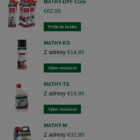
MATHY-DPF Cure
na
viacero
€
62,95
stránke
variantov.
produktu
Varianty
si
Pridať do košíka
môžete
vybrať
MATHY-KS
na
Z adresy
€
14,95
stránke
produktu
Tento
Výber možností
výrobok
má
MATHY-TS
viacero
Z adresy
€
19,95
variantov.
Varianty
si
Tento
Výber možností
môžete
výrobok
vybrať
má
MATHY-M
na
viacero
Z adresy
€
32,95
stránke
variantov.