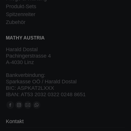
Produkt-Sets
Spitzenreiter
Zubehör
MATHY AUSTRIA
Harald Dostal
Pachingerstrasse 4
A-4030 Linz
Bankverbindung:
Sparkasse OÖ / Harald Dostal
BIC: ASPKAT2LXXX
IBAN: AT53 2032 0322 0248 8651
Finden Sie uns auf:
Facebook
Instagram
Mail
Whatsapp
Seite
Seite
Seite
Seite
Kontakt
öffnet
öffnet
öffnet
öffnet