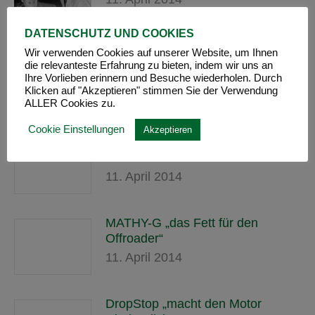
DATENSCHUTZ UND COOKIES
Wir verwenden Cookies auf unserer Website, um Ihnen
TEC 12 – „der Lackschutz im
die relevanteste Erfahrung zu bieten, indem wir uns an
Gelände“
Ihre Vorlieben erinnern und Besuche wiederholen. Durch
Klicken auf "Akzeptieren" stimmen Sie der Verwendung
11. April 2014
ALLER Cookies zu.
Cookie Einstellungen
Akzeptieren
MATHY-WS „das Wartungsspray
für Extreme!“
11. April 2014
MATHY-G „das Fett für den
Offroader“
11. April 2014
DropStop „macht den Motor