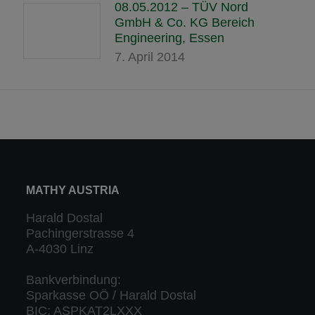
08.05.2012 – TÜV Nord
GmbH & Co. KG Bereich
Engineering, Essen
7. April 2014
MATHY AUSTRIA
Harald Dostal
Pachingerstrasse 4
A-4030 Linz
Bankverbindung:
Sparkasse OÖ / Harald Dostal
BIC: ASPKAT2LXXX