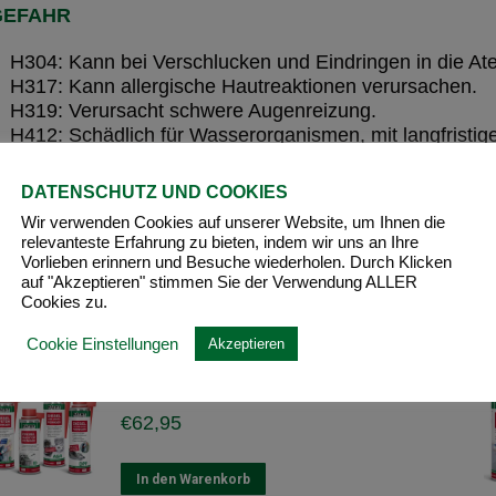
GEFAHR
H304: Kann bei Verschlucken und Eindringen in die At
H317: Kann allergische Hautreaktionen verursachen.
H319: Verursacht schwere Augenreizung.
H412: Schädlich für Wasserorganismen, mit langfristig
EUH066: Wiederholter Kontakt kann zu spröder oder ris
EUH208: Enthält Alkylamin, langkettig. Kann allergisc
DATENSCHUTZ UND COOKIES
Wir verwenden Cookies auf unserer Website, um Ihnen die
relevanteste Erfahrung zu bieten, indem wir uns an Ihre
Vorlieben erinnern und Besuche wiederholen. Durch Klicken
auf "Akzeptieren" stimmen Sie der Verwendung ALLER
Cookies zu.
ÄHNLICHE PRODUKTE
Cookie Einstellungen
Akzeptieren
MATHY Diesel-Komplett-Kur
€
62,95
In den Warenkorb