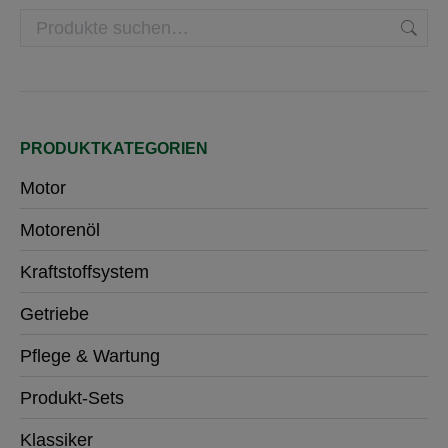
gewählt
Die
werden
Optionen
können
auf
der
Produktseite
PRODUKTKATEGORIEN
gewählt
werden
Motor
Motorenöl
Kraftstoffsystem
Getriebe
Pflege & Wartung
Produkt-Sets
Klassiker