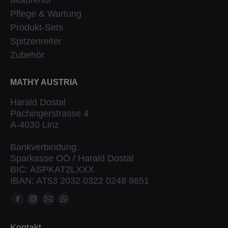
Pflege & Wartung
Produkt-Sets
Spitzenreiter
Zubehör
MATHY AUSTRIA
Harald Dostal
Pachingerstrasse 4
A-4030 Linz
Bankverbindung:
Sparkasse OÖ / Harald Dostal
BIC: ASPKAT2LXXX
IBAN: AT53 2032 0322 0248 8651
Finden Sie uns auf:
Facebook
Instagram
Mail
Whatsapp
Seite
Seite
Seite
Seite
Kontakt