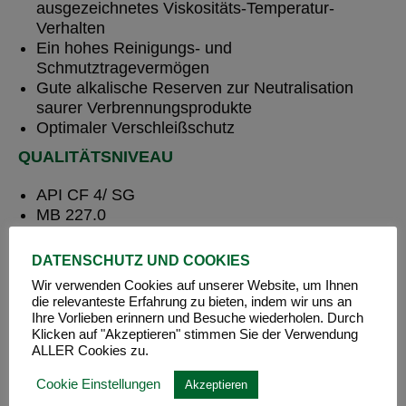
ausgezeichnetes Viskositäts-Temperatur-
Verhalten
Ein hohes Reinigungs- und
Schmutztragevermögen
Gute alkalische Reserven zur Neutralisation
saurer Verbrennungsprodukte
Optimaler Verschleißschutz
QUALITÄTSNIVEAU
API CF 4/ SG
MB 227.0
ACHTUNG
DATENSCHUTZ UND COOKIES
H319: Verursacht schwere Augenreizung.
Wir verwenden Cookies auf unserer Website, um Ihnen
die relevanteste Erfahrung zu bieten, indem wir uns an
Ihre Vorlieben erinnern und Besuche wiederholen. Durch
Klicken auf "Akzeptieren" stimmen Sie der Verwendung
ALLER Cookies zu.
Cookie Einstellungen
Akzeptieren
ÄHNLICHE PRODUKTE