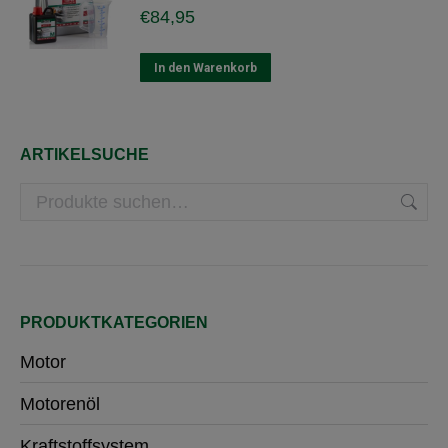
Produktseite
€
84,95
gewählt
werden
In den Warenkorb
ARTIKELSUCHE
PRODUKTKATEGORIEN
Motor
Motorenöl
Kraftstoffsystem