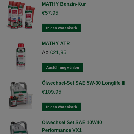
können
MATHY Benzin-Kur
auf
€
57,95
der
Produktseite
gewählt
In den Warenkorb
werden
MATHY-ATR
Ab
€
21,95
Dieses
Ausführung wählen
Produkt
weist
Ölwechsel-Set SAE 5W-30 Longlife III
mehrere
€
109,95
Varianten
auf.
Die
In den Warenkorb
Optionen
können
Ölwechsel-Set SAE 10W40
auf
Performance VX1
der