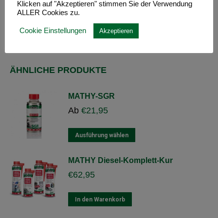
Klicken auf "Akzeptieren" stimmen Sie der Verwendung
ALLER Cookies zu.
Cookie Einstellungen
Akzeptieren
ÄHNLICHE PRODUKTE
MATHY-SGR
Ab
€
21,95
Dieses
Ausführung wählen
Produkt
weist
MATHY Diesel-Komplett-Kur
mehrere
€
62,95
Varianten
auf.
Die
In den Warenkorb
Optionen