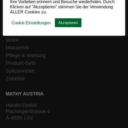
Ihre Vorlieben erinnern und Besuche wiederholen. Durch
Klicken auf "Akzeptieren" stimmen Sie der Verwendung
Getriebe
ALLER Cookies zu.
Heizung
Cookie Einstellungen
Akzeptieren
Klassiker
Kraftstoffsystem
Motor
Motorenöl
Pflege & Wartung
Produkt-Sets
Spitzenreiter
Zubehör
MATHY AUSTRIA
Harald Dostal
Pachingerstrasse 4
A-4030 Linz