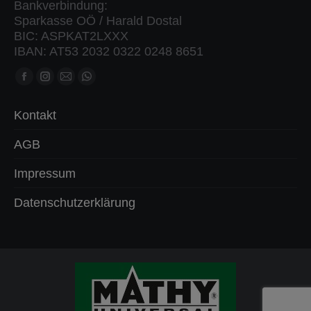
Bankverbindung:
Sparkasse OÖ / Harald Dostal
BIC: ASPKAT2LXXX
IBAN: AT53 2032 0322 0248 8651
Finden Sie uns auf:
Facebook
Instagram
Mail
Whatsapp
Seite
Seite
Seite
Seite
Kontakt
öffnet
öffnet
öffnet
öffnet
in
in
in
in
AGB
neuem
neuem
neuem
neuem
Impressum
Fenster
Fenster
Fenster
Fenster
Datenschutzerklärung