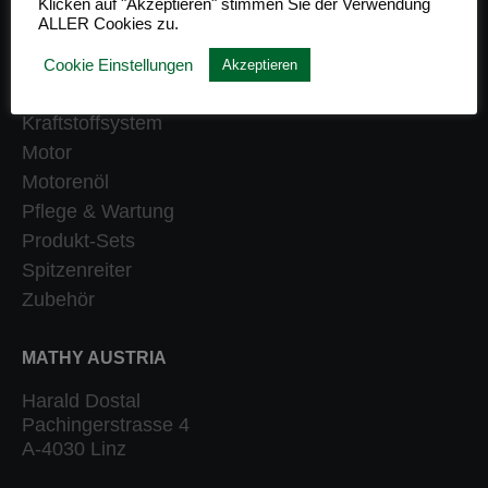
Klicken auf "Akzeptieren" stimmen Sie der Verwendung
ALLER Cookies zu.
Getriebe
Heizung
Cookie Einstellungen
Akzeptieren
Klassiker
Kraftstoffsystem
Motor
Motorenöl
Pflege & Wartung
Produkt-Sets
Spitzenreiter
Zubehör
MATHY AUSTRIA
Harald Dostal
Pachingerstrasse 4
A-4030 Linz