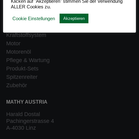
Klicken auf "Akzeptieren" stimmen Sie der Verwendung
ALLER Cookies zu.
Getriebe
Heizung
Cookie Einstellungen
Akzeptieren
Klassiker
Kraftstoffsystem
Motor
Motorenöl
Pflege & Wartung
Produkt-Sets
Spitzenreiter
Zubehör
MATHY AUSTRIA
Harald Dostal
Pachingerstrasse 4
A-4030 Linz