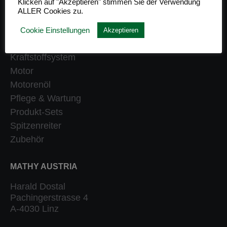
Klicken auf "Akzeptieren" stimmen Sie der Verwendung
ALLER Cookies zu.
Getriebe
Heizung
Cookie Einstellungen
Akzeptieren
Klassiker
Kraftstoffsystem
Motor
Motorenöl
Pflege & Wartung
Produkt-Sets
Spitzenreiter
Zubehör
MATHY AUSTRIA
Harald Dostal
Pachingerstrasse 4
A-4030 Linz