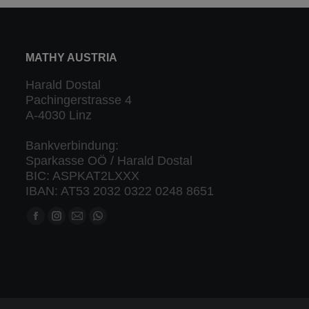
MATHY AUSTRIA
Harald Dostal
Pachingerstrasse 4
A-4030 Linz
Bankverbindung:
Sparkasse OÖ / Harald Dostal
BIC: ASPKAT2LXXX
IBAN: AT53 2032 0322 0248 8651
Finden Sie uns auf:
Facebook
Instagram
Mail
Whatsapp
Seite
Seite
Seite
Seite
öffnet
öffnet
öffnet
öffnet
in
in
in
in
neuem
neuem
neuem
neuem