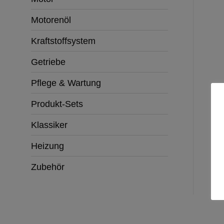
Motorenöl
Kraftstoffsystem
Getriebe
Pflege & Wartung
Produkt-Sets
Klassiker
Heizung
Zubehör