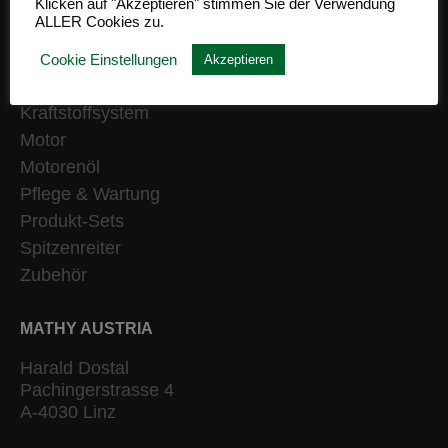
Klicken auf "Akzeptieren" stimmen Sie der Verwendung
ALLER Cookies zu.
Getriebe
Heizung
Cookie Einstellungen
Akzeptieren
Klassiker
Kraftstoffsystem
Motor
Motorenöl
Pflege & Wartung
Produkt-Sets
Spitzenreiter
Zubehör
MATHY AUSTRIA
Harald Dostal
Pachingerstrasse 4
A-4030 Linz