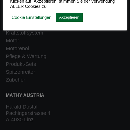
Klicken auf "Akzeptieren" stimmen Sie der Verwendung
ALLER Cookies zu.
Getriebe
Heizung
Cookie Einstellungen
Akzeptieren
Klassiker
Kraftstoffsystem
Motor
Motorenöl
Pflege & Wartung
Produkt-Sets
Spitzenreiter
Zubehör
MATHY AUSTRIA
Harald Dostal
Pachingerstrasse 4
A-4030 Linz