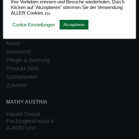
Ihre Vorlieben erinnern und Besuche wiederholen. Durch
Klicken auf "Akzeptieren" stimmen Sie der Verwendung
Getriebe
ALLER Cookies zu.
Heizung
Cookie Einstellungen
Akzeptieren
Klassiker
Kraftstoffsystem
Motor
Motorenöl
Pflege & Wartung
Produkt-Sets
Spitzenreiter
Zubehör
MATHY AUSTRIA
Harald Dostal
Pachingerstrasse 4
A-4030 Linz