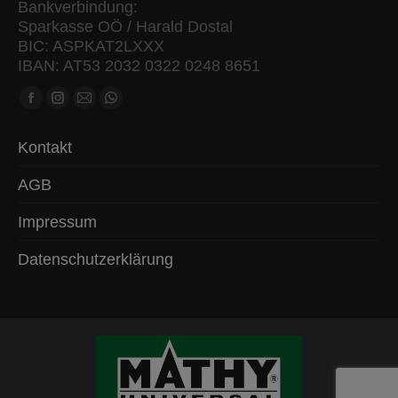
Bankverbindung:
Sparkasse OÖ / Harald Dostal
BIC: ASPKAT2LXXX
IBAN: AT53 2032 0322 0248 8651
Finden Sie uns auf:
Facebook
Instagram
Mail
Whatsapp
Seite
Seite
Seite
Seite
Kontakt
öffnet
öffnet
öffnet
öffnet
in
in
in
in
AGB
neuem
neuem
neuem
neuem
Impressum
Fenster
Fenster
Fenster
Fenster
Datenschutzerklärung