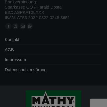
Bankverbindung:
Sparkasse OÖ / Harald Dostal
BIC: ASPKAT2LXXX
IBAN: AT53 2032 0322 0248 8651
Finden Sie uns auf:
Facebook
Instagram
Mail
Whatsapp
Seite
Seite
Seite
Seite
Kontakt
öffnet
öffnet
öffnet
öffnet
in
in
in
in
AGB
neuem
neuem
neuem
neuem
Impressum
Fenster
Fenster
Fenster
Fenster
Datenschutzerklärung