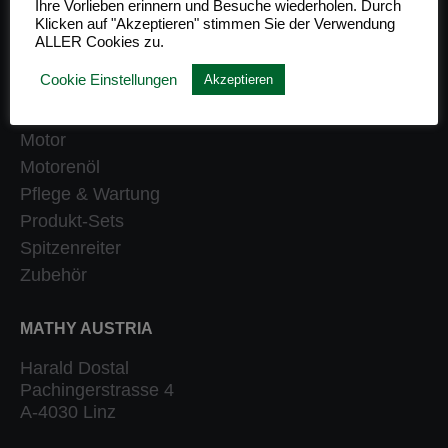
Ihre Vorlieben erinnern und Besuche wiederholen. Durch
Klicken auf "Akzeptieren" stimmen Sie der Verwendung
Getriebe
ALLER Cookies zu.
Heizung
Cookie Einstellungen
Akzeptieren
Klassiker
Kraftstoffsystem
Motor
Motorenöl
Pflege & Wartung
Produkt-Sets
Spitzenreiter
Zubehör
MATHY AUSTRIA
Harald Dostal
Pachingerstrasse 4
A-4030 Linz