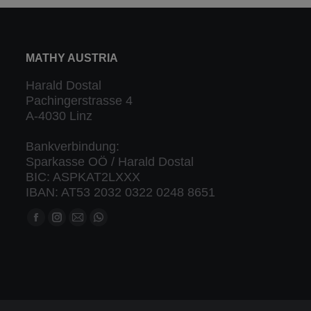
MATHY AUSTRIA
Harald Dostal
Pachingerstrasse 4
A-4030 Linz
Bankverbindung:
Sparkasse OÖ / Harald Dostal
BIC: ASPKAT2LXXX
IBAN: AT53 2032 0322 0248 8651
Finden Sie uns auf:
Facebook
Instagram
Mail
Whatsapp
Seite
Seite
Seite
Seite
öffnet
öffnet
öffnet
öffnet
in
in
in
in
neuem
neuem
neuem
neuem