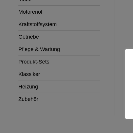
Motorenöl
Kraftstoffsystem
Getriebe
Pflege & Wartung
Produkt-Sets
Klassiker
Heizung
Zubehör