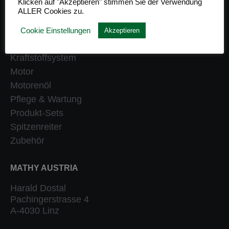
Klicken auf "Akzeptieren" stimmen Sie der Verwendung
ALLER Cookies zu.
Getriebe
Heizung
Cookie Einstellungen
Akzeptieren
Klassiker
Kraftstoffsystem
Motor
Motorenöl
Pflege & Wartung
Produkt-Sets
Spitzenreiter
Zubehör
MATHY AUSTRIA
Harald Dostal
Pachingerstrasse 4
A-4030 Linz