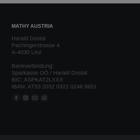
MATHY AUSTRIA
Harald Dostal
Pachingerstrasse 4
A-4030 Linz
Bankverbindung:
Sparkasse OÖ / Harald Dostal
BIC: ASPKAT2LXXX
IBAN: AT53 2032 0322 0248 8651
Finden Sie uns auf:
Facebook
Instagram
Mail
Whatsapp
Seite
Seite
Seite
Seite
öffnet
öffnet
öffnet
öffnet
in
in
in
in
neuem
neuem
neuem
neuem