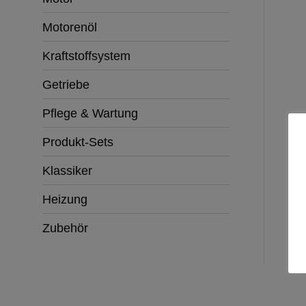
Motorenöl
Kraftstoffsystem
Getriebe
Pflege & Wartung
Produkt-Sets
Klassiker
Heizung
Zubehör