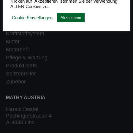
Klicken auf "Akzeptieren" stimmen Sie der Verwendung
ALLER Cookies zu.
Getriebe
Heizung
Cookie Einstellungen
Akzeptieren
Klassiker
Kraftstoffsystem
Motor
Motorenöl
Pflege & Wartung
Produkt-Sets
Spitzenreiter
Zubehör
MATHY AUSTRIA
Harald Dostal
Pachingerstrasse 4
A-4030 Linz