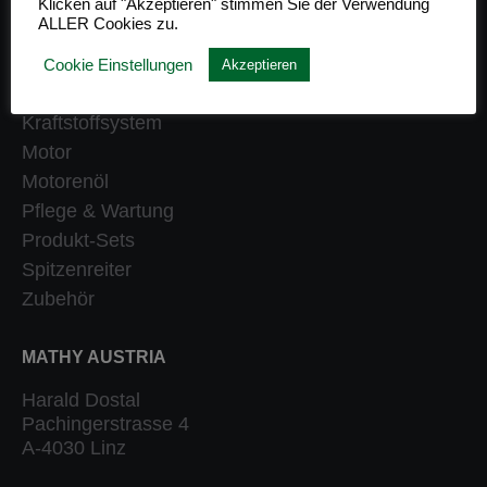
Klicken auf "Akzeptieren" stimmen Sie der Verwendung
ALLER Cookies zu.
Getriebe
Heizung
Cookie Einstellungen
Akzeptieren
Klassiker
Kraftstoffsystem
Motor
Motorenöl
Pflege & Wartung
Produkt-Sets
Spitzenreiter
Zubehör
MATHY AUSTRIA
Harald Dostal
Pachingerstrasse 4
A-4030 Linz