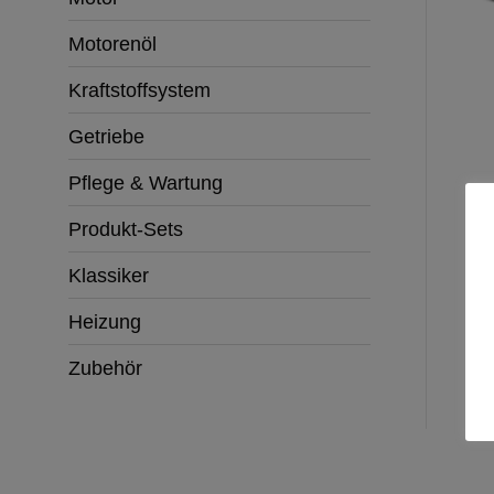
Motorenöl
Kraftstoffsystem
Getriebe
Pflege & Wartung
Produkt-Sets
Klassiker
Heizung
Zubehör