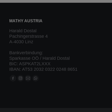
MATHY AUSTRIA
Harald Dostal
Pachingerstrasse 4
A-4030 Linz
Bankverbindung:
Sparkasse OÖ / Harald Dostal
BIC: ASPKAT2LXXX
IBAN: AT53 2032 0322 0248 8651
Finden Sie uns auf:
Facebook
Instagram
Mail
Whatsapp
Seite
Seite
Seite
Seite
öffnet
öffnet
öffnet
öffnet
in
in
in
in
neuem
neuem
neuem
neuem