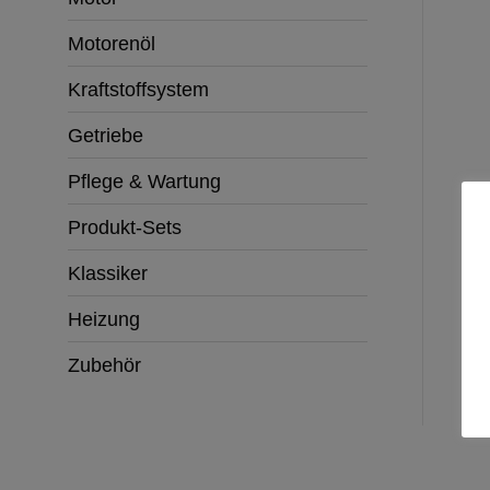
Motorenöl
Kraftstoffsystem
Getriebe
Pflege & Wartung
Produkt-Sets
Klassiker
Heizung
Zubehör