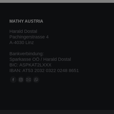
MATHY AUSTRIA
Harald Dostal
Pachingerstrasse 4
A-4030 Linz
Bankverbindung:
Sparkasse OÖ / Harald Dostal
BIC: ASPKAT2LXXX
IBAN: AT53 2032 0322 0248 8651
Finden Sie uns auf:
Facebook
Instagram
Mail
Whatsapp
Seite
Seite
Seite
Seite
öffnet
öffnet
öffnet
öffnet
in
in
in
in
neuem
neuem
neuem
neuem