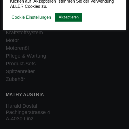
Klicken auf "Akzeptieren" stimmen Sie der Verwendung
ALLER Cookies zu.
Getriebe
Heizung
Cookie Einstellungen
Akzeptieren
Klassiker
Kraftstoffsystem
Motor
Motorenöl
Pflege & Wartung
Produkt-Sets
Spitzenreiter
Zubehör
MATHY AUSTRIA
Harald Dostal
Pachingerstrasse 4
A-4030 Linz