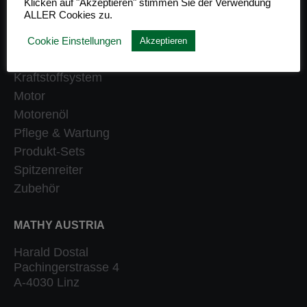
Klicken auf "Akzeptieren" stimmen Sie der Verwendung
ALLER Cookies zu.
Getriebe
Heizung
Cookie Einstellungen
Akzeptieren
Klassiker
Kraftstoffsystem
Motor
Motorenöl
Pflege & Wartung
Produkt-Sets
Spitzenreiter
Zubehör
MATHY AUSTRIA
Harald Dostal
Pachingerstrasse 4
A-4030 Linz