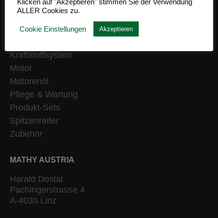
Klicken auf "Akzeptieren" stimmen Sie der Verwendung
ALLER Cookies zu.
Getriebe
Heizung
Cookie Einstellungen
Akzeptieren
Klassiker
Kraftstoffsystem
Motor
Motorenöl
Pflege & Wartung
Produkt-Sets
Spitzenreiter
Zubehör
MATHY AUSTRIA
Harald Dostal
Pachingerstrasse 4
A-4030 Linz