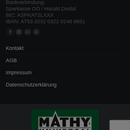
Bankverbindung:
Sparkasse OÖ / Harald Dostal
BIC: ASPKAT2LXXX
IBAN: AT53 2032 0322 0248 8651
Finden Sie uns auf:
Facebook
Instagram
Mail
Whatsapp
Seite
Seite
Seite
Seite
Kontakt
öffnet
öffnet
öffnet
öffnet
in
in
in
in
AGB
neuem
neuem
neuem
neuem
Impressum
Fenster
Fenster
Fenster
Fenster
Datenschutzerklärung