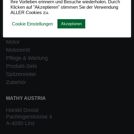
Ihre Vorlieben erinnern und Besuche wiederholen. Durch
Klicken auf "Akzeptieren" stimmen Sie der Verwendung
Getriebe
ALLER Cookies zu.
Heizung
Cookie Einstellungen
Akzeptieren
Klassiker
Kraftstoffsystem
Motor
Motorenöl
Pflege & Wartung
Produkt-Sets
Spitzenreiter
Zubehör
MATHY AUSTRIA
Harald Dostal
Pachingerstrasse 4
A-4030 Linz