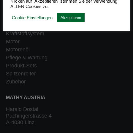
Klicken auf "Akzeptieren" stimmen Sie der Verwendung
ALLER Cookies zu.
Getriebe
Heizung
Cookie Einstellungen
Akzeptieren
Klassiker
Kraftstoffsystem
Motor
Motorenöl
Pflege & Wartung
Produkt-Sets
Spitzenreiter
Zubehör
MATHY AUSTRIA
Harald Dostal
Pachingerstrasse 4
A-4030 Linz