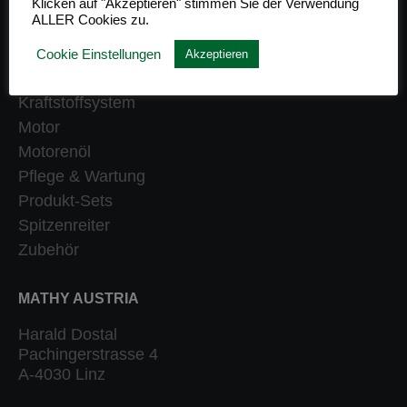
Klicken auf "Akzeptieren" stimmen Sie der Verwendung
ALLER Cookies zu.
Getriebe
Heizung
Cookie Einstellungen
Akzeptieren
Klassiker
Kraftstoffsystem
Motor
Motorenöl
Pflege & Wartung
Produkt-Sets
Spitzenreiter
Zubehör
MATHY AUSTRIA
Harald Dostal
Pachingerstrasse 4
A-4030 Linz