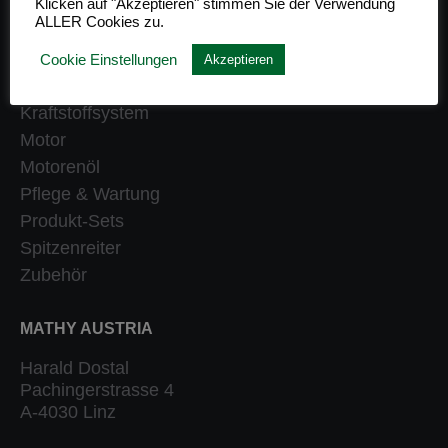
Klicken auf "Akzeptieren" stimmen Sie der Verwendung
ALLER Cookies zu.
Getriebe
Heizung
Cookie Einstellungen
Akzeptieren
Klassiker
Kraftstoffsystem
Motor
Motorenöl
Pflege & Wartung
Produkt-Sets
Spitzenreiter
Zubehör
MATHY AUSTRIA
Harald Dostal
Pachingerstrasse 4
A-4030 Linz