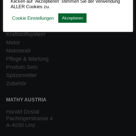
Klicken auf "Akzeptieren" stimmen Sie der Verwendung
ALLER Cookies zu.
Getriebe
Heizung
Cookie Einstellungen
Akzeptieren
Klassiker
Kraftstoffsystem
Motor
Motorenöl
Pflege & Wartung
Produkt-Sets
Spitzenreiter
Zubehör
MATHY AUSTRIA
Harald Dostal
Pachingerstrasse 4
A-4030 Linz