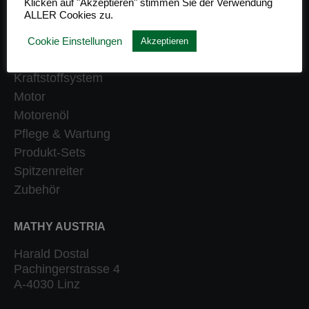
Klicken auf "Akzeptieren" stimmen Sie der Verwendung
ALLER Cookies zu.
Getriebe
Heizung
Cookie Einstellungen
Akzeptieren
Klassiker
Kraftstoffsystem
Motor
Motorenöl
Pflege & Wartung
Produkt-Sets
Spitzenreiter
Zubehör
MATHY AUSTRIA
Harald Dostal
Pachingerstrasse 4
A-4030 Linz