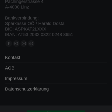
Pachingerstrasse 4
A-4030 Linz
Bankverbindung:
Sparkasse OÖ / Harald Dostal
BIC: ASPKAT2LXXX
IBAN: AT53 2032 0322 0248 8651
Finden Sie uns auf:
Facebook
Instagram
Mail
Whatsapp
Seite
Seite
Seite
Seite
Kontakt
öffnet
öffnet
öffnet
öffnet
in
in
in
in
AGB
neuem
neuem
neuem
neuem
Impressum
Fenster
Fenster
Fenster
Fenster
Datenschutzerklärung