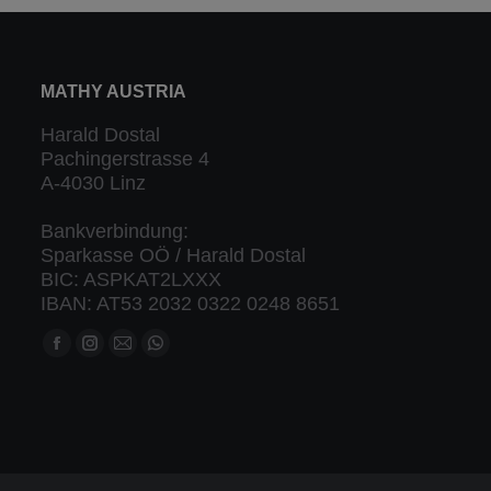
MATHY AUSTRIA
Harald Dostal
Pachingerstrasse 4
A-4030 Linz
Bankverbindung:
Sparkasse OÖ / Harald Dostal
BIC: ASPKAT2LXXX
IBAN: AT53 2032 0322 0248 8651
Finden Sie uns auf:
Facebook
Instagram
Mail
Whatsapp
Seite
Seite
Seite
Seite
öffnet
öffnet
öffnet
öffnet
in
in
in
in
neuem
neuem
neuem
neuem