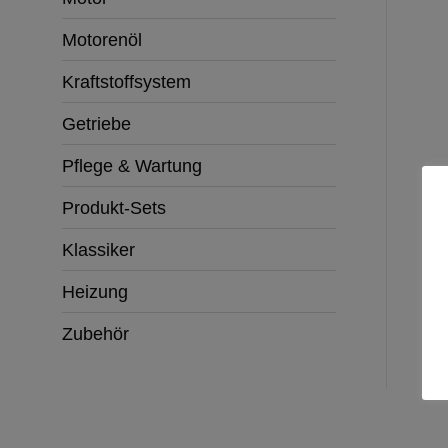
Motorenöl
Kraftstoffsystem
Getriebe
Pflege & Wartung
Produkt-Sets
Klassiker
Heizung
Zubehör