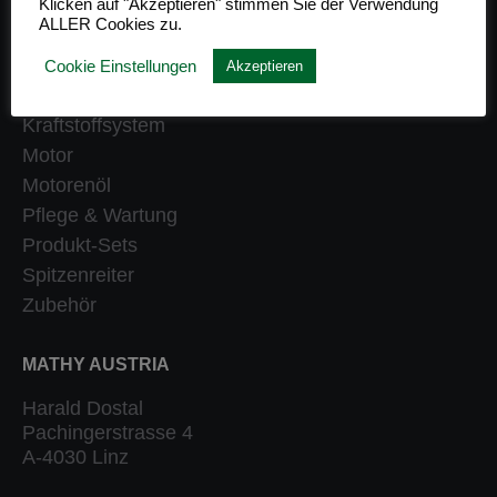
Klicken auf "Akzeptieren" stimmen Sie der Verwendung
ALLER Cookies zu.
Getriebe
Heizung
Cookie Einstellungen
Akzeptieren
Klassiker
Kraftstoffsystem
Motor
Motorenöl
Pflege & Wartung
Produkt-Sets
Spitzenreiter
Zubehör
MATHY AUSTRIA
Harald Dostal
Pachingerstrasse 4
A-4030 Linz