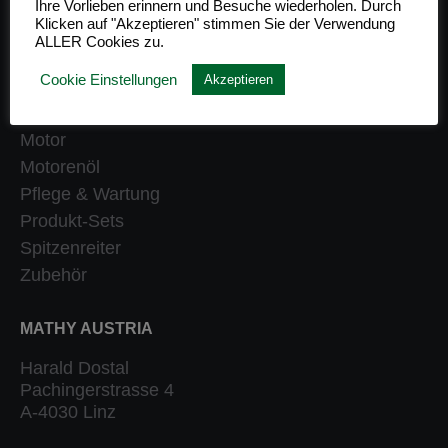
Ihre Vorlieben erinnern und Besuche wiederholen. Durch
Klicken auf "Akzeptieren" stimmen Sie der Verwendung
Getriebe
ALLER Cookies zu.
Heizung
Cookie Einstellungen
Akzeptieren
Klassiker
Kraftstoffsystem
Motor
Motorenöl
Pflege & Wartung
Produkt-Sets
Spitzenreiter
Zubehör
MATHY AUSTRIA
Harald Dostal
Pachingerstrasse 4
A-4030 Linz