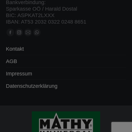
Bankverbindung:
Sparkasse OÖ / Harald Dostal
BIC: ASPKAT2LXXX
IBAN: AT53 2032 0322 0248 8651
Finden Sie uns auf:
Facebook
Instagram
Mail
Whatsapp
Seite
Seite
Seite
Seite
Kontakt
öffnet
öffnet
öffnet
öffnet
in
in
in
in
AGB
neuem
neuem
neuem
neuem
Impressum
Fenster
Fenster
Fenster
Fenster
Datenschutzerklärung