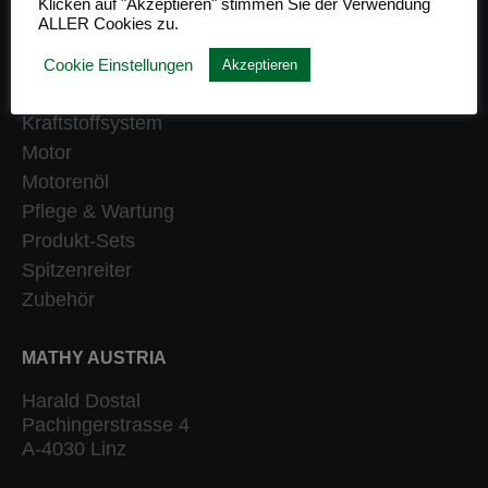
Klicken auf "Akzeptieren" stimmen Sie der Verwendung
ALLER Cookies zu.
Getriebe
Heizung
Cookie Einstellungen
Akzeptieren
Klassiker
Kraftstoffsystem
Motor
Motorenöl
Pflege & Wartung
Produkt-Sets
Spitzenreiter
Zubehör
MATHY AUSTRIA
Harald Dostal
Pachingerstrasse 4
A-4030 Linz