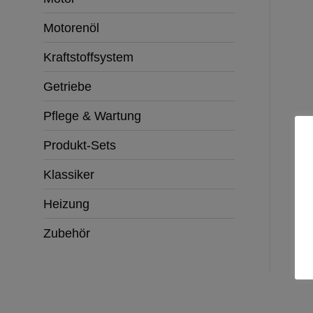
Motorenöl
Kraftstoffsystem
Getriebe
Pflege & Wartung
Produkt-Sets
Klassiker
Heizung
Zubehör