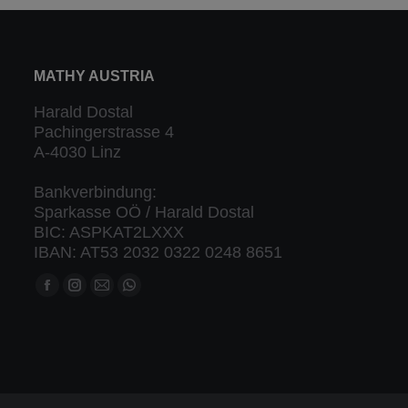
MATHY AUSTRIA
Harald Dostal
Pachingerstrasse 4
A-4030 Linz
Bankverbindung:
Sparkasse OÖ / Harald Dostal
BIC: ASPKAT2LXXX
IBAN: AT53 2032 0322 0248 8651
Finden Sie uns auf:
Facebook
Instagram
Mail
Whatsapp
Seite
Seite
Seite
Seite
öffnet
öffnet
öffnet
öffnet
in
in
in
in
neuem
neuem
neuem
neuem