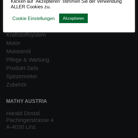
Klicken auf "Akzeptieren" stimmen Sie der Verwendung
ALLER Cookies zu.
Getriebe
Heizung
Cookie Einstellungen
Akzeptieren
Klassiker
Kraftstoffsystem
Motor
Motorenöl
Pflege & Wartung
Produkt-Sets
Spitzenreiter
Zubehör
MATHY AUSTRIA
Harald Dostal
Pachingerstrasse 4
A-4030 Linz